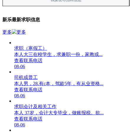
新乐最新求职信息
更多
求职（寒假工）
本人大三在校学生，求兼职一份，家教或...
查看联系电话
08-06
司机或普工
本人男，28.有c本，驾龄5年，有从业资格...
查看联系电话
08-06
求职会计及相关工作
本人 37岁，会计大专毕业，做账报税。欲...
查看联系电话
08-06