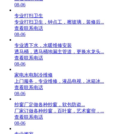
08-06
专业打扫卫生
专业打扫卫生，钟点工，擦玻璃，装修后...
查看联系电话
08-06
专业透下水，水暖维修安装
透马桶，透马桶地漏主管道，更换水龙头...
查看联系电话
08-06
家电水电制冷维修
上门服务，专业维修，液晶电视，冰箱冰...
查看联系电话
08-06
纱窗厂定做各种纱窗，软包防盗...
厂家订做各种纱窗，百叶窗，艺术窗帘，...
查看联系电话
08-06