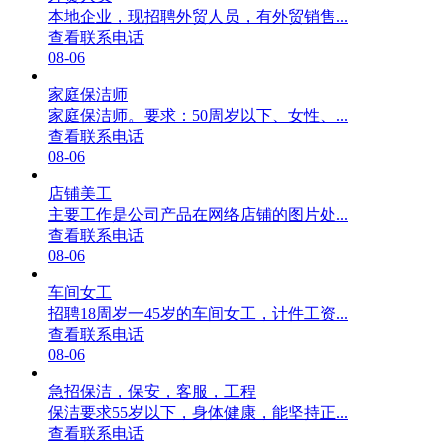
本地企业，现招聘外贸人员，有外贸销售...
查看联系电话
08-06
家庭保洁师
家庭保洁师。要求：50周岁以下、女性、...
查看联系电话
08-06
店铺美工
主要工作是公司产品在网络店铺的图片处...
查看联系电话
08-06
车间女工
招聘18周岁一45岁的车间女工，计件工资...
查看联系电话
08-06
急招保洁，保安，客服，工程
保洁要求55岁以下，身体健康，能坚持正...
查看联系电话