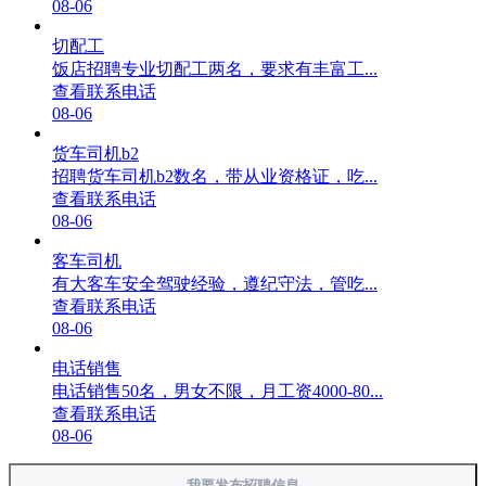
08-06
切配工
饭店招聘专业切配工两名，要求有丰富工...
查看联系电话
08-06
货车司机b2
招聘货车司机b2数名，带从业资格证，吃...
查看联系电话
08-06
客车司机
有大客车安全驾驶经验，遵纪守法，管吃...
查看联系电话
08-06
电话销售
电话销售50名，男女不限，月工资4000-80...
查看联系电话
08-06
我要发布招聘信息