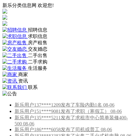
新乐分类信息网 欢迎您!
招聘信息
求职信息
房产租售
交友婚恋
二手出售
二手求购
生活服务
商家
资讯
联系
新乐用户137****1209发布了车险内勤1名 08-06
新乐用户151****9081发布了求职（寒假工） 08-06
新乐用户135****5211发布了求租市中心简单装修400-
500 08-06
新乐用户186****6058发布了司机或普工 08-06
新乐用户183****3383发布了出售二手台式机电脑 08-06