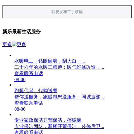
我要发布二手求购
新乐最新生活服务
更多
水暖电工，钻眼砸墙，刮大白，...
二十六年的水暖工师傅：暖气维修改造，...
查看联系电话
08-06
跑腿代驾，代购送餐
帮你送服务，跑腿帮您送服务：同城速递...
查看联系电话
08-06
专业家政保洁开荒保洁，擦玻璃
专业保洁团队，新楼开荒保洁，装修后卫...
查看联系电话