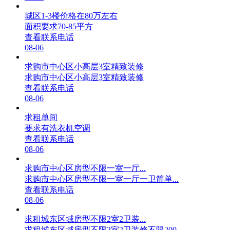
城区1-3楼价格在80万左右
面积要求70-85平方
查看联系电话
08-06
求购市中心区小高层3室精致装修
求购市中心区小高层3室精致装修
查看联系电话
08-06
求租单间
要求有洗衣机空调
查看联系电话
08-06
求购市中心区房型不限一室一厅...
求购市中心区房型不限一室一厅一卫简单...
查看联系电话
08-06
求租城东区域房型不限2室2卫装...
求租城东区域房型不限2室2卫装修不限200...